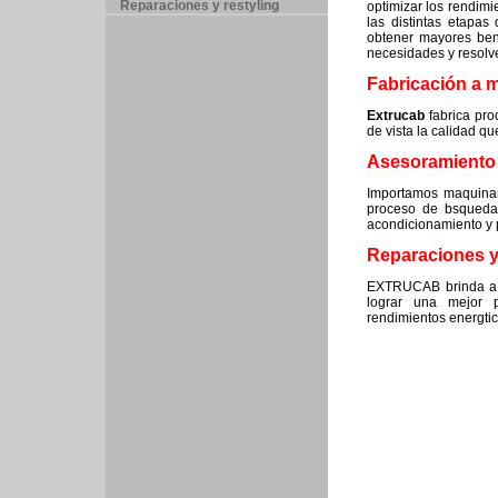
Reparaciones y restyling
optimizar los rendimi
las distintas etapas
obtener mayores benef
necesidades y resolve
Fabricación a 
Extrucab
fabrica pro
de vista la calidad qu
Asesoramiento 
Importamos maquinar
proceso de bsqueda
acondicionamiento y 
Reparaciones y
EXTRUCAB brinda a su
lograr una mejor 
rendimientos energti